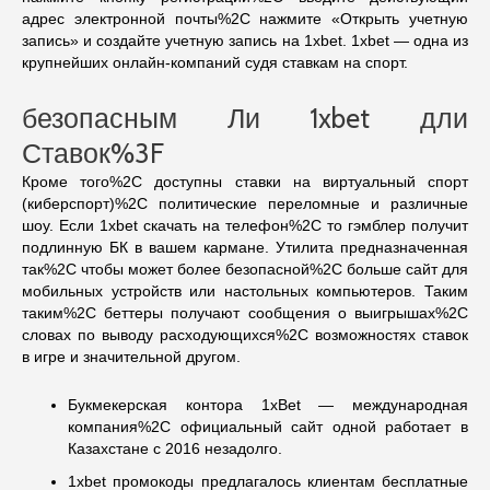
адрес электронной почты%2C нажмите «Открыть учетную
запись» и создайте учетную запись на 1xbet. 1xbet — одна из
крупнейших онлайн-компаний судя ставкам на спорт.
безопасным Ли 1xbet дли
Ставок%3F
Кроме того%2C доступны ставки на виртуальный спорт
(киберспорт)%2C политические переломные и различные
шоу. Если 1xbet скачать на телефон%2C то гэмблер получит
подлинную БК в вашем кармане. Утилита предназначенная
так%2C чтобы может более безопасной%2C больше сайт для
мобильных устройств или настольных компьютеров. Таким
таким%2C беттеры получают сообщения о выигрышах%2C
словах по выводу расходующихся%2C возможностях ставок
в игре и значительной другом.
Букмекерская контора 1xBet — международная
компания%2C официальный сайт одной работает в
Казахстане с 2016 незадолго.
1xbet промокоды предлагалось клиентам бесплатные