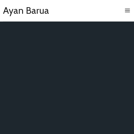
Skip
Ma
Ayan Barua
to
content
Me