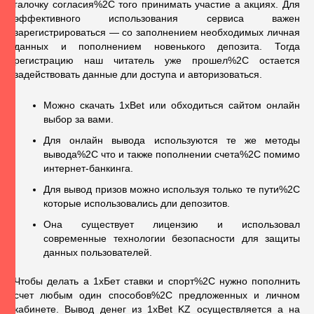
галочку согласия%2C того принимать участие а акциях. Для
эффективного использования сервиса важен
зарегистрироваться ― со заполнением необходимых личная
данных и пополнением новенького депозита. Тогда
регистрацию наш читатель уже прошел%2C остается
задействовать данные дли доступа и авторизоваться.
Можно скачать 1xBet или обходиться сайтом онлайн
выбор за вами.
Для онлайн вывода используются те же методы
вывода%2C что и также пополнении счета%2C помимо
интернет-банкинга.
Для вывод призов можно используя только те пути%2C
которые использовались дли депозитов.
Она существует лицензию и использовал
современные технологии безопасности для защиты
данных пользователей.
Чтобы делать а 1хБет ставки и спорт%2C нужно пополнить
счет любым один способов%2C предложенных и личном
кабинете. Вывод денег из 1xBet KZ осуществляется а на