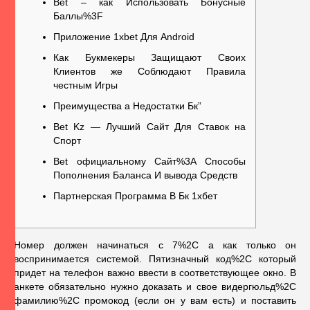
Bet – как Использовать Бонусные
Баллы%3F
Приложение 1xbet Для Android
Как Букмекеры Защищают Своих
Клиентов же Соблюдают Правила
честным Игры
Преимущества а Недостатки Бк”
Bet Kz — Лучший Сайт Для Ставок на
Спорт
Bet официальному Сайт%3A Способы
Пополнения Баланса И вывода Средств
Партнерская Программа В Бк 1хбет
Номер должен начинаться с 7%2C а как только он
воспринимается системой. Пятизначный код%2C который
придет на телефон важно ввести в соответствующее окно. В
анкете обязательно нужно доказать и свое видергюльд%2C
фамилию%2C промокод (если он у вам есть) и поставить