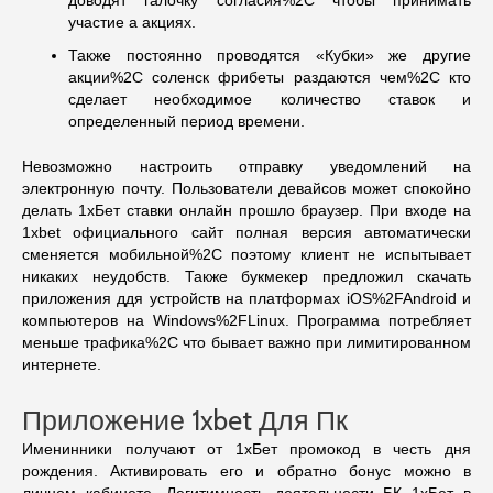
доводят галочку согласия%2C чтобы принимать
участие а акциях.
Также постоянно проводятся «Кубки» же другие
акции%2C соленск фрибеты раздаются чем%2C кто
сделает необходимое количество ставок и
определенный период времени.
Невозможно настроить отправку уведомлений на
электронную почту. Пользователи девайсов может спокойно
делать 1хБет ставки онлайн прошло браузер. При входе на
1xbet официального сайт полная версия автоматически
сменяется мобильной%2C поэтому клиент не испытывает
никаких неудобств. Также букмекер предложил скачать
приложения ддя устройств на платформах iOS%2FAndroid и
компьютеров на Windows%2FLinux. Программа потребляет
меньше трафика%2C что бывает важно при лимитированном
интернете.
Приложение 1xbet Для Пк
Именинники получают от 1хБет промокод в честь дня
рождения. Активировать его и обратно бонус можно в
личном кабинете. Легитимность деятельности БК 1хБет в