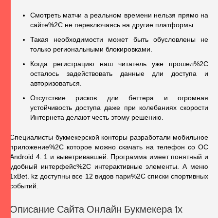
Смотреть матчи а реальном времени нельзя прямо на
сайте%2C не переключаясь на другие платформы.
Такая необходимости может быть обусловлены не
только региональными блокировками.
Когда регистрацию наш читатель уже прошел%2C
осталось задействовать данные дли доступа и
авторизоваться.
Отсутствие рисков дли беттера и огромная
устойчивость доступа даже при колебаниях скорости
Интернета делают честь этому решению.
Специалисты букмекерской конторы разработали мобильное
приложение%2C которое можно скачать на телефон со ОС
Android 4. 1 и выветривавшей. Программа имеет понятный и
удобный интерфейс%2C интерактивные элементы. А меню
1xBet. kz доступны все 12 видов пари%2C списки спортивных
событий.
Описание Сайта Онлайн Букмекера 1х