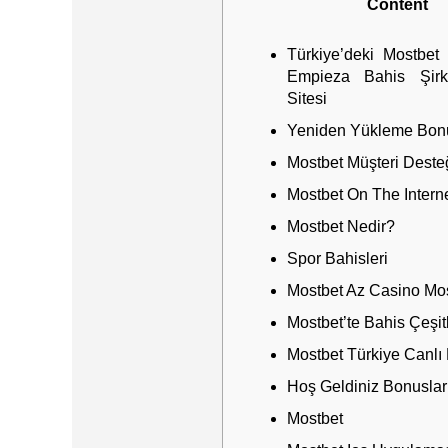
Content
Türkiye’deki Mostbet
Empieza Bahis Şir
Sitesi
Yeniden Yükleme Bonu
Mostbet Müşteri Deste
Mostbet On The Interne
Mostbet Nedir?
Spor Bahisleri
Mostbet Az Casino Mo
Mostbet’te Bahis Çeşitl
Mostbet Türkiye Canlı
Hoş Geldiniz Bonuslar
Mostbet