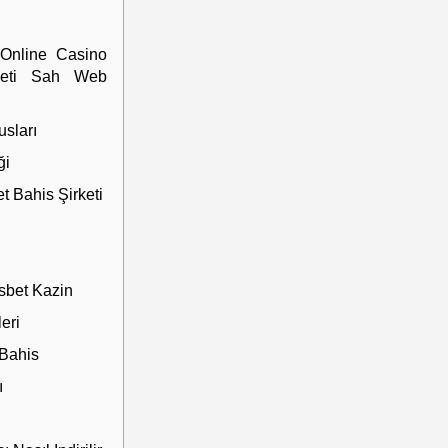
 Online Casino
keti Sah Web
sları
ği
t Bahis Şirketi
sbet Kazin
eri
 Bahis
ı