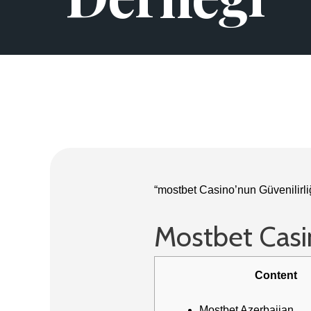
“mostbet Casino’nun Güvenilirli
Mostbet Casi
Content
Mostbet Azerbaijan