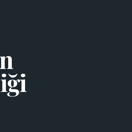
un
iği