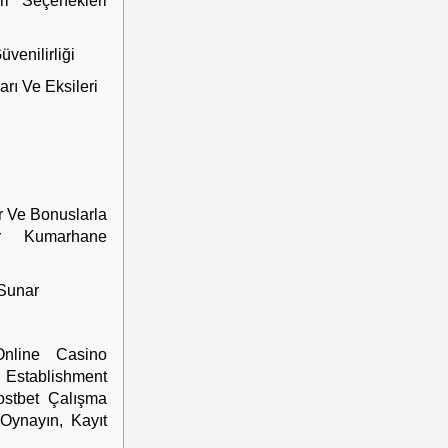
ri Seçenekleri
venilirliği
arı Ve Eksileri
 Ve Bonuslarla
r Kumarhane
Sunar
Online Casino
 Establishment
ostbet Çalışma
Oynayın, Kayıt