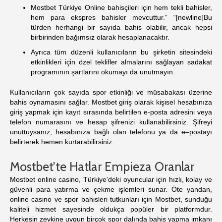
Mostbet Türkiye Online bahisçileri için hem tekli bahisler,
hem para ekspres bahisler mevcuttur.” “[newline]Bu
türden herhangi bir sayıda bahis olabilir, ancak hepsi
birbirinden bağımsız olarak hesaplanacaktır.
Ayrıca tüm düzenli kullanıcıların bu şirketin sitesindeki
etkinlikleri için özel teklifler almalarını sağlayan sadakat
programının şartlarını okumayı da unutmayın.
Kullanıcıların çok sayıda spor etkinliği ve müsabakası üzerine
bahis oynamasını sağlar. Mostbet giriş olarak kişisel hesabınıza
giriş yapmak için kayıt sırasında belirtilen e-posta adresini veya
telefon numarasını ve hesap şifrenizi kullanabilirsiniz. Şifreyi
unuttuysanız, hesabınıza bağlı olan telefonu ya da e–postayı
belirterek hemen kurtarabilirsiniz.
Mostbet’te Hatlar Empieza Oranlar
Mostbet online casino, Türkiye’deki oyuncular için hızlı, kolay ve
güvenli para yatırma ve çekme işlemleri sunar. Öte yandan,
online casino ve spor bahisleri tutkunları için Mostbet, sunduğu
kaliteli hizmet sayesinde oldukça popüler bir platformdur.
Herkesin zevkine uygun birçok spor dalında bahis yapma imkanı