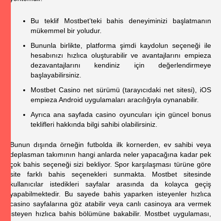
Bu teklif Mostbet’teki bahis deneyiminizi başlatmanın
mükemmel bir yoludur.
Bununla birlikte, platforma şimdi kaydolun seçeneği ile
hesabınızı hızlıca oluşturabilir ve avantajlarını empieza
dezavantajlarını kendiniz için değerlendirmeye
başlayabilirsiniz.
Mostbet Casino net sürümü (tarayıcıdaki net sitesi), iOS
empieza Android uygulamaları aracılığıyla oynanabilir.
Ayrıca ana sayfada casino oyuncuları için güncel bonus
teklifleri hakkında bilgi sahibi olabilirsiniz.
Bunun dışında örneğin futbolda ilk kornerden, ev sahibi veya
deplasman takımının hangi anlarda neler yapacağına kadar pek
çok bahis seçeneği sizi bekliyor. Spor karşılaşması türüne göre
site farklı bahis seçenekleri sunmakta. Mostbet sitesinde
kullanıcılar istedikleri sayfalar arasında da kolayca geçiş
yapabilmektedir. Bu sayede bahis yaparken isteyenler hızlıca
casino sayfalarına göz atabilir veya canlı casinoya ara vermek
isteyen hızlıca bahis bölümüne bakabilir. Mostbet uygulaması,