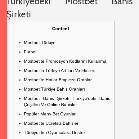
Türkiye’deki Mostbet Bahis
Şirketi
Content
Mostbet Türkiye
Futbol
Mostbet’te Promosyon Kodlarını Kullanma
Mostbet’in Türkiye Artıları Ve Eksileri
Mostbet’te Hatlar Empieza Oranlar
Mostbet Türkiye Bahis Oranları
Mostbet Bahis Şirketi Türkiye’deki Bahis
Çeşitleri Ve Online Bahisler
Popüler Many Bet Oyunlar
Mostbet’te Ücretsiz Bahisler
Türkiye’den Oyunculara Destek