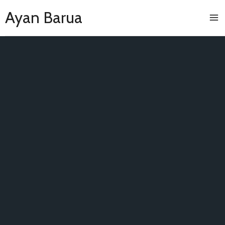
Skip
Ma
Ayan Barua
to
content
Me