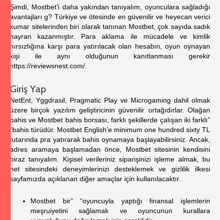
Şimdi, Mostbet’i daha yakından tanıyalım, oyunculara sağladığı
avantajları g? Türkiye ve ötesinde en güvenilir ve heyecan verici
kumar sitelerinden biri olarak tanınan Mostbet, çok sayıda sadık
hayran kazanmıştır. Para aklama ile mücadele ve kimlik
hırsızlığına karşı para yatırılacak olan hesabın, oyun oynayan
kişi ile aynı olduğunun kanıtlanması gerekir
https://reviewsnest.com/
.
Giriş Yap
NetEnt, Yggdrasil, Pragmatic Play ve Microgaming dahil olmak
üzere birçok yazılım geliştiricinin güvenilir ortağıdırlar. Olağan
bahis ve Mostbet bahis borsası, farklı şekillerde çalışan iki farklı”
“bahis türüdür. Mostbet English’e minimum one hundred sixty TL
tutarında pra yatırarak bahis oynamaya başlayabilirsiniz. Ancak,
adres aramaya başlamadan önce, Mostbet sitesinin kendisini
biraz tanıyalım. Kişisel verileriniz siparişinizi işleme almak, bu
net sitesindeki deneyimlerinizi desteklemek ve gizlilik ilkesi
sayfamızda açıklanan diğer amaçlar için kullanılacaktır.
Mostbet bir” “oyuncuyla yaptığı finansal işlemlerin
meşruiyetini sağlamak ve oyuncunun kurallara