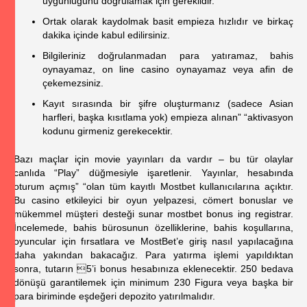
uygunluğunu doğrulamak için gereklidir.
Ortak olarak kaydolmak basit empieza hızlıdır ve birkaç
dakika içinde kabul edilirsiniz.
Bilgileriniz doğrulanmadan para yatıramaz, bahis
oynayamaz, on line casino oynayamaz veya afin de
çekemezsiniz.
Kayıt sırasında bir şifre oluşturmanız (sadece Asian
harfleri, başka kısıtlama yok) empieza alınan” “aktivasyon
kodunu girmeniz gerekecektir.
Bazı maçlar için movie yayınları da vardır – bu tür olaylar
canlıda “Play” düğmesiyle işaretlenir. Yayınlar, hesabında
oturum açmış” “olan tüm kayıtlı Mostbet kullanıcılarına açıktır.
Bu casino etkileyici bir oyun yelpazesi, cömert bonuslar ve
mükemmel müşteri desteği sunar mostbet bonus ing registrar.
İncelemede, bahis bürosunun özelliklerine, bahis koşullarına,
oyuncular için fırsatlara ve MostBet’e giriş nasıl yapılacağına
daha yakından bakacağız. Para yatırma işlemi yapıldıktan
sonra, tutarın 5’i bonus hesabınıza eklenecektir. 250 bedava
dönüşü garantilemek için minimum 230 Figura veya başka bir
para biriminde eşdeğeri depozito yatırılmalıdır.