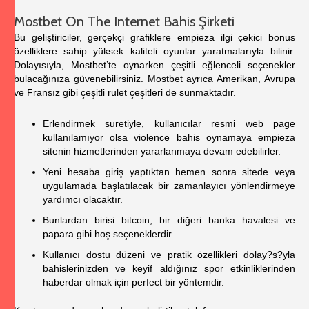
Mostbet On The Internet Bahis Şirketi
Bu geliştiriciler, gerçekçi grafiklere empieza ilgi çekici bonus
özelliklere sahip yüksek kaliteli oyunlar yaratmalarıyla bilinir.
Dolayısıyla, Mostbet’te oynarken çeşitli eğlenceli seçenekler
bulacağınıza güvenebilirsiniz. Mostbet ayrıca Amerikan, Avrupa
ve Fransız gibi çeşitli rulet çeşitleri de sunmaktadır.
Erlendirmek suretiyle, kullanıcılar resmi web page
kullanılamıyor olsa violence bahis oynamaya empieza
sitenin hizmetlerinden yararlanmaya devam edebilirler.
Yeni hesaba giriş yaptıktan hemen sonra sitede veya
uygulamada başlatılacak bir zamanlayıcı yönlendirmeye
yardımcı olacaktır.
Bunlardan birisi bitcoin, bir diğeri banka havalesi ve
papara gibi hoş seçeneklerdir.
Kullanıcı dostu düzeni ve pratik özellikleri dolay?s?yla
bahislerinizden ve keyif aldığınız spor etkinliklerinden
haberdar olmak için perfect bir yöntemdir.