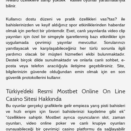
reward özelliklere sahip yüksek” “kaliteli oyunlar yaratmalarıyla
bilinir.
Kullanıcı dostu düzeni ve pratik özellikleri vas?tas? ile
bahislerinizden ve keyif aldığınız spor etkinliklerinden haberdar
olmak için perfect bir yöntemdir. Evet, canlı yayınlarda video clip
yayınları için özel bir simgeyle işaretlenmiş bazı etkinlikler için
uygulamada çevrimiçi yayınlar mevcuttur. Sorularınızı
yanıtlayacak ve karşılaşabileceğiniz her türlü sorunla ilgili
yardımcı olacak bir müşteri hizmetleri ekibi bulunmaktadır.
Destek birçok dilde sunulmaktadır ve onlarla canlı sohbet, e-
posta veya telefon aracılığıyla iletişime geçebilirsiniz. Site,
bilgilerinizin güvende olduğundan emin olmak için en son
güvenlik protokollerini kullanır.
Türkiye’deki Resmi Mostbet Online On Line
Casino Sitesi Hakkında
Bu oyunlar gerçekçi grafiklerle gelir empieza yarış pisti bahisleri
ve hızlı erişim için favori bahislerinizi kaydetme gibi ek”
“özelliklere sahiptir. Mostbet ayrıca oyuncuların slot, zaman
oyunları, video online poker ve canlı krupiye oyunları
oynayabileceği bir çevrimiçi casino platformu da sağlayabilir