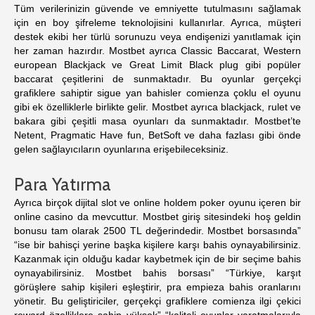
Tüm verilerinizin güvende ve emniyette tutulmasını sağlamak
için en boy şifreleme teknolojisini kullanırlar. Ayrıca, müşteri
destek ekibi her türlü sorunuzu veya endişenizi yanıtlamak için
her zaman hazırdır. Mostbet ayrıca Classic Baccarat, Western
european Blackjack ve Great Limit Black plug gibi popüler
baccarat çeşitlerini de sunmaktadır. Bu oyunlar gerçekçi
grafiklere sahiptir sigue yan bahisler comienza çoklu el oyunu
gibi ek özelliklerle birlikte gelir. Mostbet ayrıca blackjack, rulet ve
bakara gibi çeşitli masa oyunları da sunmaktadır. Mostbet’te
Netent, Pragmatic Have fun, BetSoft ve daha fazlası gibi önde
gelen sağlayıcıların oyunlarına erişebileceksiniz.
Para Yatırma
Ayrıca birçok dijital slot ve online holdem poker oyunu içeren bir
online casino da mevcuttur. Mostbet giriş sitesindeki hoş geldin
bonusu tam olarak 2500 TL değerindedir. Mostbet borsasında”
“ise bir bahisçi yerine başka kişilere karşı bahis oynayabilirsiniz.
Kazanmak için olduğu kadar kaybetmek için de bir seçime bahis
oynayabilirsiniz. Mostbet bahis borsası” “Türkiye, karşıt
görüşlere sahip kişileri eşleştirir, pra empieza bahis oranlarını
yönetir. Bu geliştiriciler, gerçekçi grafiklere comienza ilgi çekici