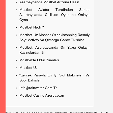
Azərbaycanda Mostbet Arizona Casin
Mostbet Aviator Tərəfindən Spribe
Azərbaycanda Collision Oyununu Onlayn
Oyna
Mostbet Nedir?
Mostbet Uz Mosbet Ozbekistonning Rasmiy
Sayti Activity Va Qimorga Garov Tikishlar
Mostbet, Azərbaycanda Ən Yaxşı Onlayn
Kazinolardan Bir
Mostbet’te Ödül Puanları
Mostbet Uz
“gerçek Parayla En Iyi Slot Makineleri Ve
Spor Bahisler
Info@rainwater Com Tr
Mostbet Casino Azerbaycan