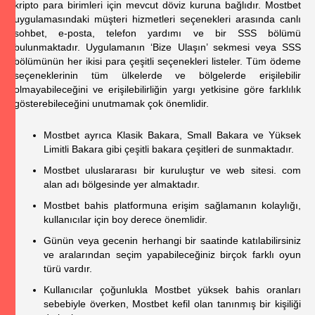
kripto para birimleri için mevcut döviz kuruna bağlıdır. Mostbet
uygulamasındaki müşteri hizmetleri seçenekleri arasında canlı
sohbet, e-posta, telefon yardımı ve bir SSS bölümü
bulunmaktadır. Uygulamanın ‘Bize Ulaşın’ sekmesi veya SSS
bölümünün her ikisi para çeşitli seçenekleri listeler. Tüm ödeme
seçeneklerinin tüm ülkelerde ve bölgelerde erişilebilir
olmayabileceğini ve erişilebilirliğin yargı yetkisine göre farklılık
gösterebileceğini unutmamak çok önemlidir.
Mostbet ayrıca Klasik Bakara, Small Bakara ve Yüksek
Limitli Bakara gibi çeşitli bakara çeşitleri de sunmaktadır.
Mostbet uluslararası bir kuruluştur ve web sitesi. com
alan adı bölgesinde yer almaktadır.
Mostbet bahis platformuna erişim sağlamanın kolaylığı,
kullanıcılar için boy derece önemlidir.
Günün veya gecenin herhangi bir saatinde katılabilirsiniz
ve aralarından seçim yapabileceğiniz birçok farklı oyun
türü vardır.
Kullanıcılar çoğunlukla Mostbet yüksek bahis oranları
sebebiyle överken, Mostbet kefil olan tanınmış bir kişiliği