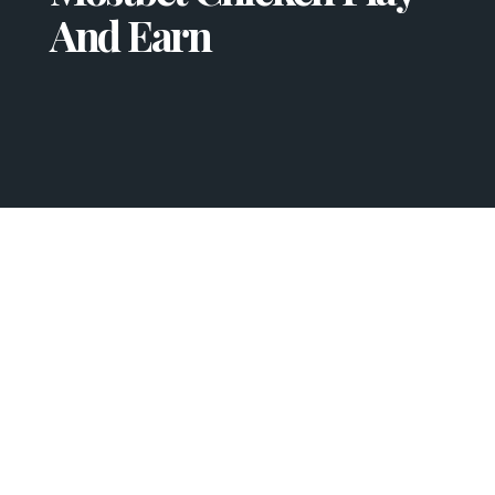
And Earn