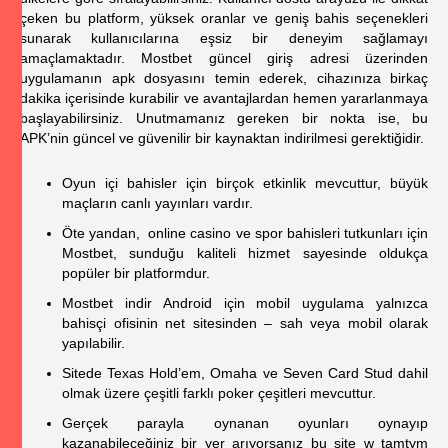
çeken bu platform, yüksek oranlar ve geniş bahis seçenekleri
sunarak kullanıcılarına eşsiz bir deneyim sağlamayı
amaçlamaktadır. Mostbet güncel giriş adresi üzerinden
uygulamanın apk dosyasını temin ederek, cihazınıza birkaç
dakika içerisinde kurabilir ve avantajlardan hemen yararlanmaya
başlayabilirsiniz. Unutmamanız gereken bir nokta ise, bu
APK’nin güncel ve güvenilir bir kaynaktan indirilmesi gerektiğidir.
Oyun içi bahisler için birçok etkinlik mevcuttur, büyük
maçların canlı yayınları vardır.
Öte yandan, online casino ve spor bahisleri tutkunları için
Mostbet, sunduğu kaliteli hizmet sayesinde oldukça
popüler bir platformdur.
Mostbet indir Android için mobil uygulama yalnızca
bahisçi ofisinin net sitesinden – sah veya mobil olarak
yapılabilir.
Sitede Texas Hold’em, Omaha ve Seven Card Stud dahil
olmak üzere çeşitli farklı poker çeşitleri mevcuttur.
Gerçek parayla oynanan oyunları oynayıp
kazanabileceğiniz bir yer arıyorsanız bu site w tamtym