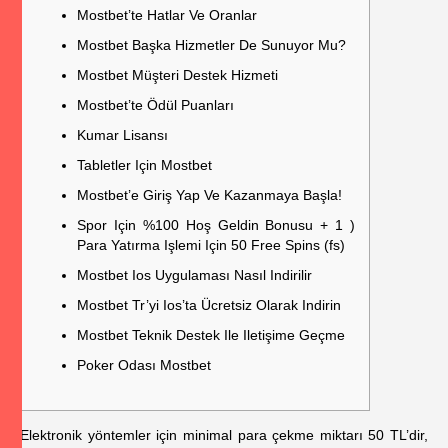
Mostbet’te Hatlar Ve Oranlar
Mostbet Başka Hizmetler De Sunuyor Mu?
Mostbet Müşteri Destek Hizmeti
Mostbet’te Ödül Puanları
Kumar Lisansı
Tabletler Için Mostbet
Mostbet’e Giriş Yap Ve Kazanmaya Başla!
Spor Için %100 Hoş Geldin Bonusu + 1 )
Para Yatırma Işlemi Için 50 Free Spins (fs)
Mostbet Ios Uygulaması Nasıl Indirilir
Mostbet Tr’yi Ios’ta Ücretsiz Olarak Indirin
Mostbet Teknik Destek Ile Iletişime Geçme
Poker Odası Mostbet
Elektronik yöntemler için minimal para çekme miktarı 50 TL’dir,