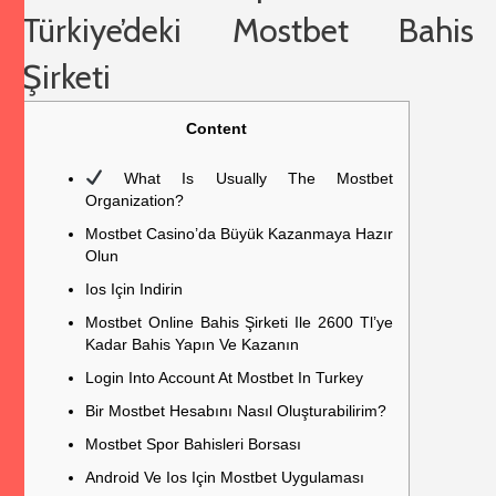
Türkiye’deki Mostbet Bahis
Şirketi
Content
What Is Usually The Mostbet
Organization?
Mostbet Casino’da Büyük Kazanmaya Hazır
Olun
Ios Için Indirin
Mostbet Online Bahis Şirketi Ile 2600 Tl’ye
Kadar Bahis Yapın Ve Kazanın
Login Into Account At Mostbet In Turkey
Bir Mostbet Hesabını Nasıl Oluşturabilirim?
Mostbet Spor Bahisleri Borsası
Android Ve Ios Için Mostbet Uygulaması