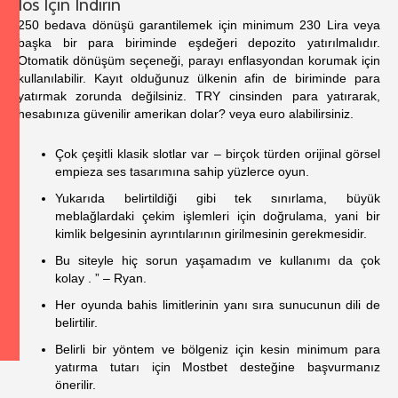
Ios Için Indirin
250 bedava dönüşü garantilemek için minimum 230 Lira veya
başka bir para biriminde eşdeğeri depozito yatırılmalıdır.
Otomatik dönüşüm seçeneği, parayı enflasyondan korumak için
kullanılabilir. Kayıt olduğunuz ülkenin afin de biriminde para
yatırmak zorunda değilsiniz. TRY cinsinden para yatırarak,
hesabınıza güvenilir amerikan dolar? veya euro alabilirsiniz.
Çok çeşitli klasik slotlar var – birçok türden orijinal görsel
empieza ses tasarımına sahip yüzlerce oyun.
Yukarıda belirtildiği gibi tek sınırlama, büyük
meblağlardaki çekim işlemleri için doğrulama, yani bir
kimlik belgesinin ayrıntılarının girilmesinin gerekmesidir.
Bu siteyle hiç sorun yaşamadım ve kullanımı da çok
kolay . ” – Ryan.
Her oyunda bahis limitlerinin yanı sıra sunucunun dili de
belirtilir.
Belirli bir yöntem ve bölgeniz için kesin minimum para
yatırma tutarı için Mostbet desteğine başvurmanız
önerilir.