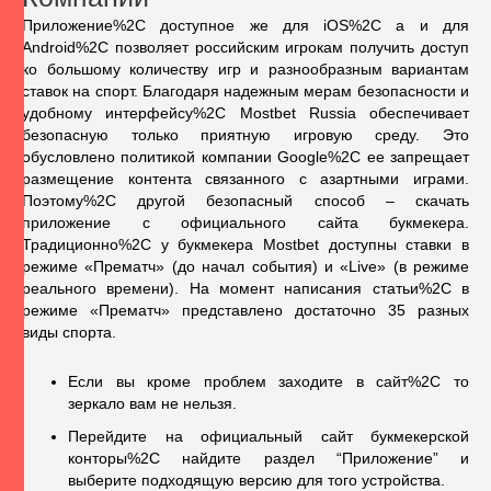
Приложение%2C доступное же для iOS%2C а и для
Android%2C позволяет российским игрокам получить доступ
ко большому количеству игр и разнообразным вариантам
ставок на спорт. Благодаря надежным мерам безопасности и
удобному интерфейсу%2C Mostbet Russia обеспечивает
безопасную только приятную игровую среду. Это
обусловлено политикой компании Google%2C ее запрещает
размещение контента связанного с азартными играми.
Поэтому%2C другой безопасный способ – скачать
приложение с официального сайта букмекера.
Традиционно%2C у букмекера Mostbet доступны ставки в
режиме «Прематч» (до начал события) и «Live» (в режиме
реального времени). На момент написания статьи%2C в
режиме «Прематч» представлено достаточно 35 разных
виды спорта.
Если вы кроме проблем заходите в сайт%2C то
зеркало вам не нельзя.
Перейдите на официальный сайт букмекерской
конторы%2C найдите раздел “Приложение” и
выберите подходящую версию для того устройства.