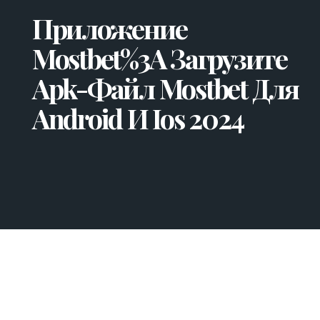
Приложение
Mostbet%3A Загрузите
Apk-Файл Mostbet Для
Android И Ios 2024