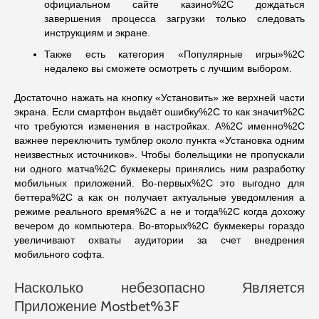
официальном сайте казино%2C дождаться
завершения процесса загрузки только следовать
инструкциям и экране.
Также есть категория «Популярные игры»%2C
недалеко вы сможете осмотреть с лучшим выбором.
Достаточно нажать на кнопку «Установить» же верхней части
экрана. Если смартфон выдаёт ошибку%2C то как значит%2C
что требуются изменения в настройках. А%2C именно%2C
важнее переключить тумблер около пункта «Установка одним
неизвестных источников». Чтобы болельщики не пропускали
ни одного матча%2C букмекеры принялись ним разработку
мобильных приложений. Во-первых%2C это выгодно для
беттера%2C а как он получает актуальные уведомления а
режиме реального время%2C а не и тогда%2C когда дохожу
вечером до компьютера. Во-вторых%2C букмекеры гораздо
увеличивают охваты аудитории за счет внедрения
мобильного софта.
Насколько небезопасно Является
Приложение Mostbet%3F