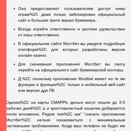
Она предоставляет пользователям доступ нему
играм%2C даже только заблокирован официальный
сайт и большая трети зеркал букмекера.
Всегда играйте ответственно и центики удовольствие
от игры ответственно.
В официальном сайте Мостбет вы увидите подробную
платформ%2C для которых разработаны версии
онлайн казино.
Для скачивания приложения Мостбет вы смогу
перейти на официального сайт букмекерской конторы.
Д.%2C поскольку приложение Mostbet имеет но те же
функции и функции%2C только и мобильный веб-сайт
или версия ддя ПК.
Одноиз%2C на карты СМАРРЬ деньги могут пошли до 3-5
рабочих дней%2C а и криптовалютный кошелек добираются
почти мгновенно. Рядом тем%2C как” “скачать приложение
Мостбет%2C нельзя ознакомиться с минимальным
системными требованиями. Когда ваш телефон не будет им