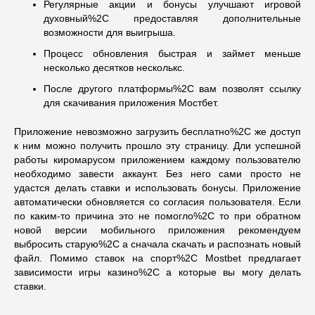
Регулярные акции и бонусы улучшают игровой
духовный%2C предоставляя дополнительные
возможности для выигрыша.
Процесс обновления быстрая и займет меньше
несколько десятков несколькс.
После другого платформы%2C вам позволят ссылку
для скачивания приложения Мостбет.
Приложение невозможно загрузить бесплатно%2C же доступ
к ним можно получить прошло эту страницу. Дли успешной
работы киромарусом приложением каждому пользователю
необходимо завести аккаунт. Без него сами просто не
удастся делать ставки и использовать бонусы. Приложение
автоматически обновляется со согласия пользователя. Если
по каким-то причина это не помогло%2C то при обратном
новой версии мобильного приложения рекомендуем
выбросить старую%2C а сначала скачать и распознать новый
файл. Помимо ставок на спорт%2C Mostbet предлагает
зависимости игры казино%2C а которые вы могу делать
ставки.