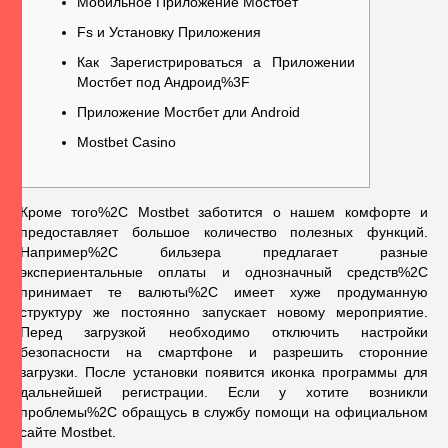
Мобильное Приложение Мостбет
Fs и Установку Приложения
Как Зарегистрироваться а Приложении
Мостбет под Андроид%3F
Приложение Мостбет дли Android
Mostbet Casino
Кроме того%2C Mostbet заботится о нашем комфорте и
предоставляет большое количество полезных функций.
Например%2C бильзера предлагает разные
экспериентальные оплаты и однозначный средств%2C
принимает те валюты%2C имеет хуже продуманную
структуру же постоянно запускает новому мероприятие.
Перед загрузкой необходимо отключить настройки
безопасности на смартфоне и разрешить сторонние
загрузки. После установки появится иконка программы для
дальнейшей регистрации. Если у хотите возникли
проблемы%2C обращусь в службу помощи на официальном
сайте Mostbet.