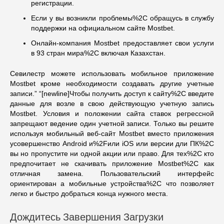
регистрации.
Если у вы возникли проблемы%2C обращусь в службу
поддержки на официальном сайте Mostbet.
Онлайн-компания Mostbet предоставляет свои услуги
в 93 стран мира%2C включая Казахстан.
Севилестр можете использовать мобильное приложение
Mostbet кроме необходимости создавать другие учетные
записи.” “[newline]Чтобы получить доступ к сайту%2C введите
данные для возле в свою действующую учетную запись
Mostbet. Условия и положении сайта ставок регрессной
запрещают ведение один учетной записи. Только вы решите
используя мобильный веб-сайт Mostbet вместо приложения
усовершенство Android и%2Fили iOS или версии дли ПК%2C
вы но пропустите ни одной акции или право. Для тех%2C кто
предпочитает не скачивать приложение Mostbet%2C как
отличная замена. Пользовательский интерфейс
ориентирован а мобильные устройства%2C что позволяет
легко и быстро добраться конца нужного места.
Дождитесь Завершения Загрузки