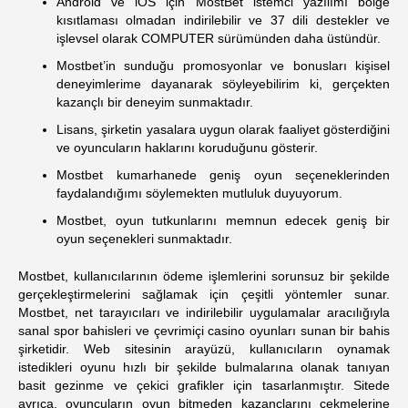
Android ve iOS için MostBet istemci yazılımı bölge
kısıtlaması olmadan indirilebilir ve 37 dili destekler ve
işlevsel olarak COMPUTER sürümünden daha üstündür.
Mostbet’in sunduğu promosyonlar ve bonusları kişisel
deneyimlerime dayanarak söyleyebilirim ki, gerçekten
kazançlı bir deneyim sunmaktadır.
Lisans, şirketin yasalara uygun olarak faaliyet gösterdiğini
ve oyuncuların haklarını koruduğunu gösterir.
Mostbet kumarhanede geniş oyun seçeneklerinden
faydalandığımı söylemekten mutluluk duyuyorum.
Mostbet, oyun tutkunlarını memnun edecek geniş bir
oyun seçenekleri sunmaktadır.
Mostbet, kullanıcılarının ödeme işlemlerini sorunsuz bir şekilde
gerçekleştirmelerini sağlamak için çeşitli yöntemler sunar.
Mostbet, net tarayıcıları ve indirilebilir uygulamalar aracılığıyla
sanal spor bahisleri ve çevrimiçi casino oyunları sunan bir bahis
şirketidir. Web sitesinin arayüzü, kullanıcıların oynamak
istedikleri oyunu hızlı bir şekilde bulmalarına olanak tanıyan
basit gezinme ve çekici grafikler için tasarlanmıştır. Sitede
ayrıca, oyuncuların oyun bitmeden kazançlarını çekmelerine