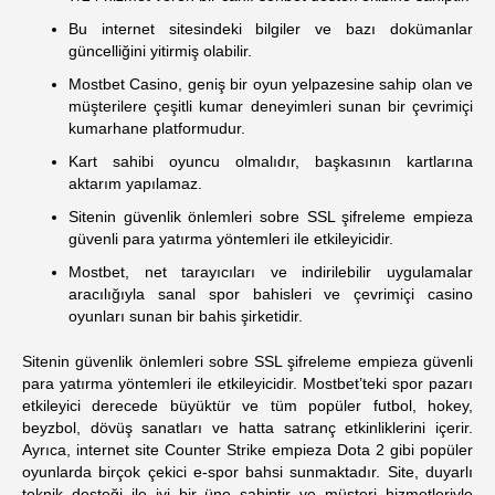
Bu internet sitesindeki bilgiler ve bazı dokümanlar
güncelliğini yitirmiş olabilir.
Mostbet Casino, geniş bir oyun yelpazesine sahip olan ve
müşterilere çeşitli kumar deneyimleri sunan bir çevrimiçi
kumarhane platformudur.
Kart sahibi oyuncu olmalıdır, başkasının kartlarına
aktarım yapılamaz.
Sitenin güvenlik önlemleri sobre SSL şifreleme empieza
güvenli para yatırma yöntemleri ile etkileyicidir.
Mostbet, net tarayıcıları ve indirilebilir uygulamalar
aracılığıyla sanal spor bahisleri ve çevrimiçi casino
oyunları sunan bir bahis şirketidir.
Sitenin güvenlik önlemleri sobre SSL şifreleme empieza güvenli
para yatırma yöntemleri ile etkileyicidir. Mostbet’teki spor pazarı
etkileyici derecede büyüktür ve tüm popüler futbol, hokey,
beyzbol, dövüş sanatları ve hatta satranç etkinliklerini içerir.
Ayrıca, internet site Counter Strike empieza Dota 2 gibi popüler
oyunlarda birçok çekici e-spor bahsi sunmaktadır. Site, duyarlı
teknik desteği ile iyi bir üne sahiptir ve müşteri hizmetleriyle