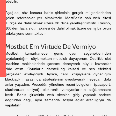
edebilir.
Aşağıda, söz konusu bahis şirketinin gerçek müşterilerinden
gelen referanslar yer almaktadır. MostBet’in sah web sitesi
Türkçe de dahil olmak üzere 38 dilde yerelleştirilmiştir. Casino,
100’den fazla slot makinesi de dahil olmak üzere geniş bir oyun
koleksiyonu sunmaktadır.
Mostbet Em Virtude De Vermiyo
Mostbet kumarhanede geniş oyun seçeneklerinden
faydalandığımı söylemekten mutluluk duyuyorum. Özellikle slot
machine makinelerinde şansımı deneyerek büyük kazançlar
elde ettim. Oyunların darstellung kalitesi ve ses efektleri
gerçekten etkileyiciydi. Ayrıca, canlı krupiyelerle oynadığım
blackjack masasında stratejilerimi uygulayarak heyecan dolu
anlar yaşadım. Prosedür, yönetime resmi belgelerin (pasaport,
uluslararası ehliyet) elektronik versiyonlarının sağlanmasını
içerir. Bahis şirketinin web sitesine giriş yapmak sadece
doğrudan değil, aynı zamanda sosyal ağlar aracılığıyla da
yapılabilir.