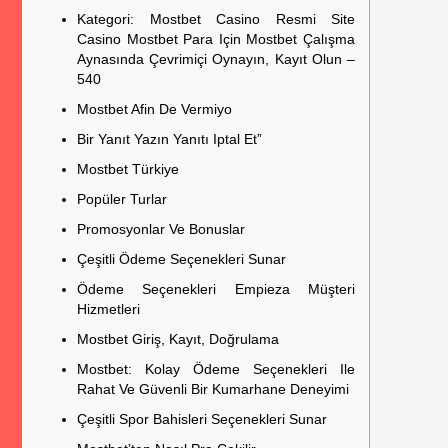
Kategori: Mostbet Casino Resmi Site
Casino Mostbet Para Için Mostbet Çalışma
Aynasında Çevrimiçi Oynayın, Kayıt Olun –
540
Mostbet Afin De Vermiyo
Bir Yanıt Yazın Yanıtı Iptal Et”
Mostbet Türkiye
Popüler Turlar
Promosyonlar Ve Bonuslar
Çeşitli Ödeme Seçenekleri Sunar
Ödeme Seçenekleri Empieza Müşteri
Hizmetleri
Mostbet Giriş, Kayıt, Doğrulama
Mostbet: Kolay Ödeme Seçenekleri Ile
Rahat Ve Güvenli Bir Kumarhane Deneyimi
Çeşitli Spor Bahisleri Seçenekleri Sunar