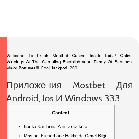
Welcome To Fresh Mostbet Casino Inside India! Online
Winnings At The Gambling Establishment, Plenty Of Bonuses!
Major Bonuses!!! Cool Jackpot!! 209
Приложения Mostbet Для
Android, Ios И Windows 333
Content
Banka Kartlarına Afin De Çekme
Mostbet Kumarhane Hakkında Genel Bilgi