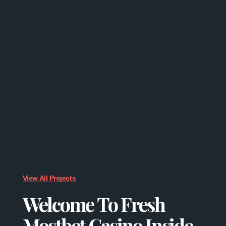
View All Projects
Welcome To Fresh
Mostbet Casino Inside