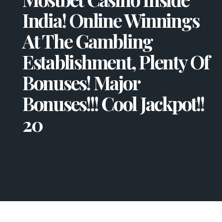
India! Online Winnings
At The Gambling
Establishment, Plenty Of
Bonuses! Major
Bonuses!!! Cool Jackpot!!
20