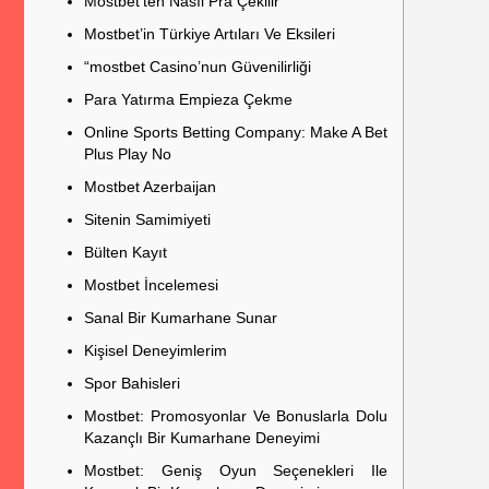
Mostbet’ten Nasıl Pra Çekilir
Mostbet’in Türkiye Artıları Ve Eksileri
“mostbet Casino’nun Güvenilirliği
Para Yatırma Empieza Çekme
Online Sports Betting Company: Make A Bet
Plus Play No
Mostbet Azerbaijan
Sitenin Samimiyeti
Bülten Kayıt
Mostbet İncelemesi
Sanal Bir Kumarhane Sunar
Kişisel Deneyimlerim
Spor Bahisleri
Mostbet: Promosyonlar Ve Bonuslarla Dolu
Kazançlı Bir Kumarhane Deneyimi
Mostbet: Geniş Oyun Seçenekleri Ile