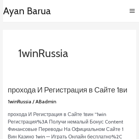
Skip
Ma
Ayan Barua
to
content
Me
1winRussia
прохода И Регистрация в Сайте 1ви
прохода
И
1winRussia
/
ABadmin
Регистрация
в
прохода И Регистрация в Сайте 1вин “1win
Сайте
Регистрация%3A Получи немалый Бонус Content
1ви
Финансовые Переводы На Официальном Сайте 1
Вин Казино 1win — Играть Онлайн бесплатно%2C