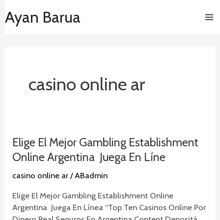
Skip
Ma
Ayan Barua
to
content
Me
casino online ar
Elige El Mejor Gambling Establishment
Elige
El
Online Argentina ️ Juega En Líne
Mejor
casino online ar
/
ABadmin
Gambling
Establishment
Elige El Mejor Gambling Establishment Online
Online
Argentina ️ Juega En Línea “Top Ten Casinos Online Por
Argentina
Dinero Real Seguros En Argentina Content Depositá