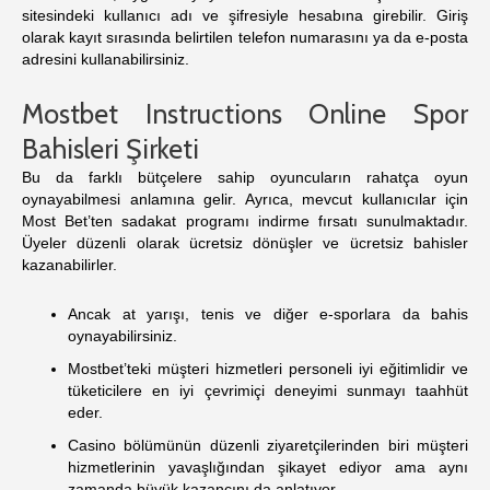
sitesindeki kullanıcı adı ve şifresiyle hesabına girebilir. Giriş
olarak kayıt sırasında belirtilen telefon numarasını ya da e-posta
adresini kullanabilirsiniz.
Mostbet Instructions Online Spor
Bahisleri Şirketi
Bu da farklı bütçelere sahip oyuncuların rahatça oyun
oynayabilmesi anlamına gelir. Ayrıca, mevcut kullanıcılar için
Most Bet’ten sadakat programı indirme fırsatı sunulmaktadır.
Üyeler düzenli olarak ücretsiz dönüşler ve ücretsiz bahisler
kazanabilirler.
Ancak at yarışı, tenis ve diğer e-sporlara da bahis
oynayabilirsiniz.
Mostbet’teki müşteri hizmetleri personeli iyi eğitimlidir ve
tüketicilere en iyi çevrimiçi deneyimi sunmayı taahhüt
eder.
Casino bölümünün düzenli ziyaretçilerinden biri müşteri
hizmetlerinin yavaşlığından şikayet ediyor ama aynı
zamanda büyük kazancını da anlatıyor.