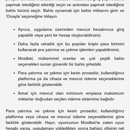
yapmak istediğiniz etkinliği seçin ve ardından yapmak istediğiniz
bahis türünü seçin. Bahis oynamak için bahis miktarını girin ve
‘Onayla’ seçeneğine tıklayın.
Ayrıca, uygulama üzerinden mevcut hesabınıza giriş
yapabilir veya yeni bir hesap oluşturabilirsiniz.
Daha fazla rahatlık için bu popüler kripto para birimini
kullanarak pra yatırma ve çekme işlemleri yapabilirsiniz.
Mostbet, mükemmel oranlar ve çok çeşitli bahis
seçenekleri sunan güvenilir bir bahis şirketidir.
Para yatırma ve çekme için kesin prosedür, kullandığınız
platforma ya da cihaza ve mevcut ödeme seçeneklerine
göre farklılık gösterebilir.
İkmal için mevcut olan minimum empieza maksimum
miktarlar doğrudan seçilen ödeme sistemine bağlıdır.
Para yatırma ve çekme için kesin prosedür, kullandığınız
platforma veya cihaza ve mevcut ödeme seçeneklerine göre
farklılık gösterebilir. Hayır, oyuncunun Mostbet’te zaten oyun
hesabı varsa, uygulamayı yükledikten sonra bahisçi ofisinin net