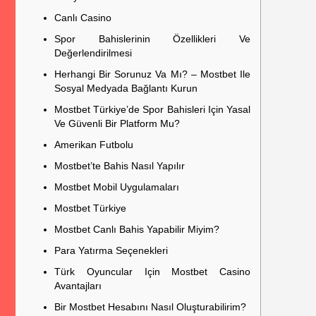
Canlı Casino
Spor Bahislerinin Özellikleri Ve
Değerlendirilmesi
Herhangi Bir Sorunuz Va Mı? – Mostbet Ile
Sosyal Medyada Bağlantı Kurun
Mostbet Türkiye’de Spor Bahisleri Için Yasal
Ve Güvenli Bir Platform Mu?
Amerikan Futbolu
Mostbet’te Bahis Nasıl Yapılır
Mostbet Mobil Uygulamaları
Mostbet Türkiye
Mostbet Canlı Bahis Yapabilir Miyim?
Para Yatırma Seçenekleri
Türk Oyuncular Için Mostbet Casino
Avantajları
Bir Mostbet Hesabını Nasıl Oluşturabilirim?